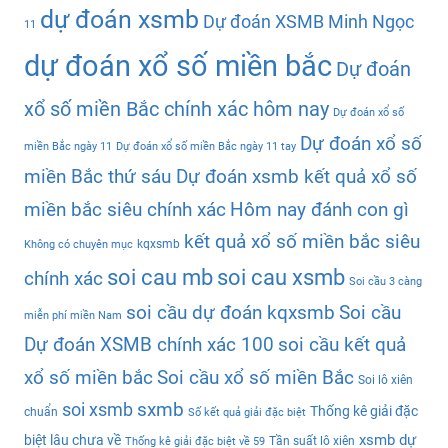
dự đoán xsmb
Dự đoán XSMB Minh Ngọc
11
dự đoán xổ số miền bắc
Dự đoán
xổ số miền Bắc chính xác hôm nay
Dự đoán xổ số
Dự đoán xổ số
miền Bắc ngày 11
Dự đoán xổ số miền Bắc ngày 11 tay
miền Bắc thứ sáu Dự đoán xsmb kết quả xổ số
miền bắc siêu chính xác
Hôm nay đánh con gì
kết quả xổ số miền bắc siêu
kqxsmb
Không có chuyên mục
soi cau mb
soi cau xsmb
chính xác
Soi cầu 3 càng
soi cầu dự đoán kqxsmb
Soi cầu
miễn phí miền Nam
Dự đoán XSMB chính xác 100
soi cầu kết quả
Soi cầu xổ số miền Bắc
xổ số miền bắc
Soi lô xiên
sxmb
soi xsmb
Thống kê giải đặc
chuẩn
Số kết quả giải đặc biệt
xsmb dự
biệt lâu chưa về
Tần suất lô xiên
Thống kê giải đặc biệt về 59