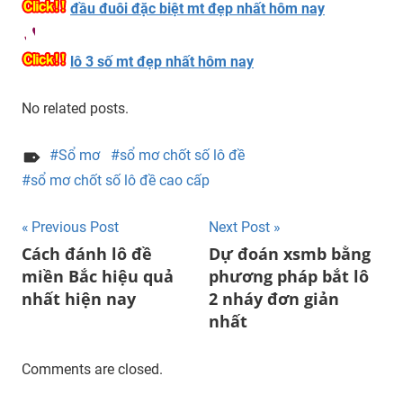
đầu đuôi đặc biệt mt đẹp nhất hôm nay
lô 3 số mt đẹp nhất hôm nay
No related posts.
Sổ mơ
sổ mơ chốt số lô đề
sổ mơ chốt số lô đề cao cấp
Điều
Previous Post
Next Post
Cách đánh lô đề
Dự đoán xsmb bằng
hướng
miền Bắc hiệu quả
phương pháp bắt lô
bài
nhất hiện nay
2 nháy đơn giản
nhất
viết
Comments are closed.