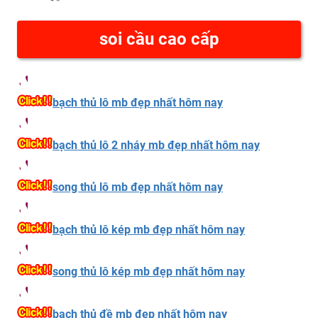
soi cầu cao cấp
bạch thủ lô mb đẹp nhất hôm nay
bạch thủ lô 2 nháy mb đẹp nhất hôm nay
song thủ lô mb đẹp nhất hôm nay
bạch thủ lô kép mb đẹp nhất hôm nay
song thủ lô kép mb đẹp nhất hôm nay
bạch thủ đề mb đẹp nhất hôm nay