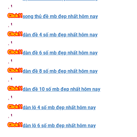
song thủ đề mb đẹp nhất hôm nay
dàn đề 4 số mb đẹp nhất hôm nay
dàn đề 6 số mb đẹp nhất hôm nay
dàn đề 8 số mb đẹp nhất hôm nay
dàn đề 10 số mb đẹp nhất hôm nay
dàn lô 4 số mb đẹp nhất hôm nay
dàn lô 6 số mb đẹp nhất hôm nay