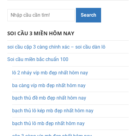
Search
SOI CẦU 3 MIỀN HÔM NAY
soi cầu cặp 3 càng chính xác – soi cầu dàn lô
Soi cầu miền bắc chuẩn 100
lô 2 nháy víp mb đẹp nhất hôm nay
ba càng víp mb đẹp nhất hôm nay
bạch thủ đề mb đẹp nhất hôm nay
bạch thủ lô kép mb đẹp nhất hôm nay
bạch thủ lô mb đẹp nhất hôm nay