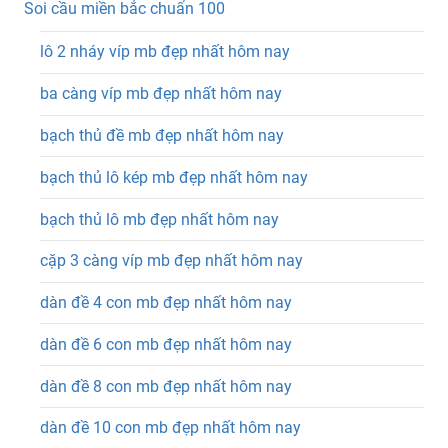
Soi cầu miền bắc chuẩn 100
lô 2 nháy víp mb đẹp nhất hôm nay
ba càng víp mb đẹp nhất hôm nay
bạch thủ đề mb đẹp nhất hôm nay
bạch thủ lô kép mb đẹp nhất hôm nay
bạch thủ lô mb đẹp nhất hôm nay
cặp 3 càng víp mb đẹp nhất hôm nay
dàn đề 4 con mb đẹp nhất hôm nay
dàn đề 6 con mb đẹp nhất hôm nay
dàn đề 8 con mb đẹp nhất hôm nay
dàn đề 10 con mb đẹp nhất hôm nay