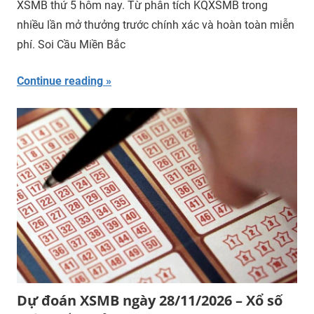
XSMB thứ 5 hôm nay. Từ phân tích KQXSMB trong
nhiều lần mở thưởng trước chính xác và hoàn toàn miễn
phí. Soi Cầu Miền Bắc
Continue reading
Dự đoán XSMB ngày 28/11/2026 – Xổ số