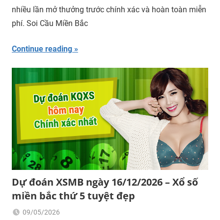
nhiều lần mở thưởng trước chính xác và hoàn toàn miễn
phí. Soi Cầu Miền Bắc
Continue reading
Dự đoán XSMB ngày 16/12/2026 – Xổ số
miền bắc thứ 5 tuyệt đẹp
09/05/2026