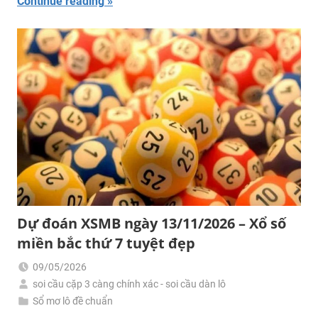
Continue reading
Dự đoán XSMB ngày 13/11/2026 – Xổ số
miền bắc thứ 7 tuyệt đẹp
09/05/2026
soi cầu cặp 3 càng chính xác - soi cầu dàn lô
Sổ mơ lô đề chuẩn