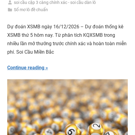
soi cầu cặp 3 càng chính xác - soi cầu dàn lô
Sổ mơ lô đề chuẩn
Dự đoán XSMB ngày 16/12/2026 – Dự đoán thống kê
XSMB thứ 5 hôm nay. Từ phân tích KQXSMB trong
nhiều lần mở thưởng trước chính xác và hoàn toàn miễn
phí. Soi Cầu Miền Bắc
Continue reading