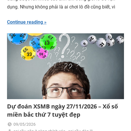
dụng. Nhưng không phải là ai chơi lô đề cũng biết, vì
Continue reading
Dự đoán XSMB ngày 27/11/2026 – Xổ số
miền bắc thứ 7 tuyệt đẹp
09/05/2026