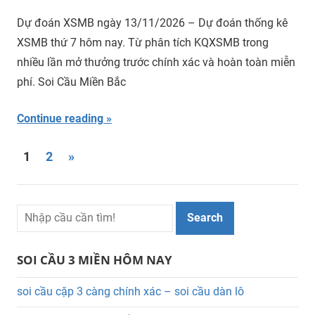
Dự đoán XSMB ngày 13/11/2026 – Dự đoán thống kê
XSMB thứ 7 hôm nay. Từ phân tích KQXSMB trong
nhiều lần mở thưởng trước chính xác và hoàn toàn miễn
phí. Soi Cầu Miền Bắc
Continue reading
Điều
Next
1
2
»
Posts
hướng
bài
Search
viết
SOI CẦU 3 MIỀN HÔM NAY
soi cầu cặp 3 càng chính xác – soi cầu dàn lô