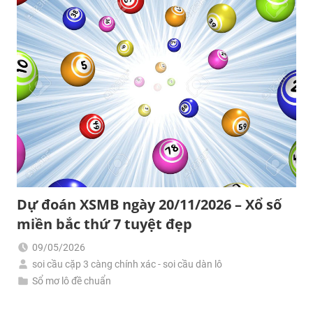
Dự đoán XSMB ngày 20/11/2026 – Xổ số
miền bắc thứ 7 tuyệt đẹp
09/05/2026
soi cầu cặp 3 càng chính xác - soi cầu dàn lô
Sổ mơ lô đề chuẩn