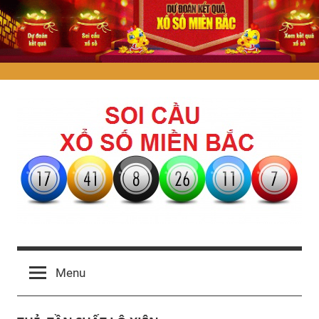
Skip
to
content
soi
soi
cầu
cầu
Menu
cặp
3
cặp
càng