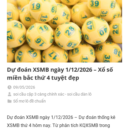
Dự đoán XSMB ngày 1/12/2026 – Xổ số
miền bắc thứ 4 tuyệt đẹp
09/05/2026
soi cầu cặp 3 càng chính xác - soi cầu dàn lô
Sổ mơ lô đề chuẩn
Dự đoán XSMB ngày 1/12/2026 – Dự đoán thống kê
XSMB thứ 4 hôm nay. Từ phân tích KQXSMB trong