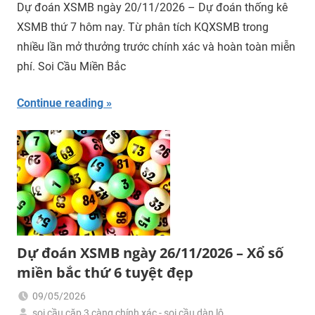
Dự đoán XSMB ngày 20/11/2026 – Dự đoán thống kê
XSMB thứ 7 hôm nay. Từ phân tích KQXSMB trong
nhiều lần mở thưởng trước chính xác và hoàn toàn miễn
phí. Soi Cầu Miền Bắc
Continue reading
Dự đoán XSMB ngày 26/11/2026 – Xổ số
miền bắc thứ 6 tuyệt đẹp
09/05/2026
soi cầu cặp 3 càng chính xác - soi cầu dàn lô