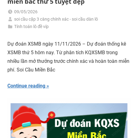
miền bắc thứ 5 tuyệt đẹp
09/05/2026
soi cầu cặp 3 càng chính xác - soi cầu dàn lô
Tính toán lô đề víp
Dự đoán XSMB ngày 11/11/2026 – Dự đoán thống kê
XSMB thứ 5 hôm nay. Từ phân tích KQXSMB trong
nhiều lần mở thưởng trước chính xác và hoàn toàn miễn
phí. Soi Cầu Miền Bắc
Continue reading