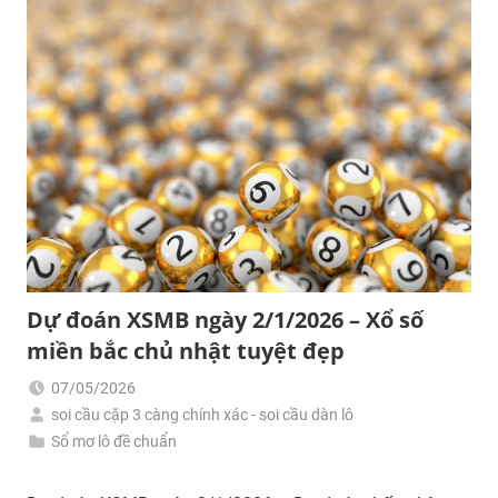
Dự đoán XSMB ngày 2/1/2026 – Xổ số
miền bắc chủ nhật tuyệt đẹp
07/05/2026
soi cầu cặp 3 càng chính xác - soi cầu dàn lô
Sổ mơ lô đề chuẩn