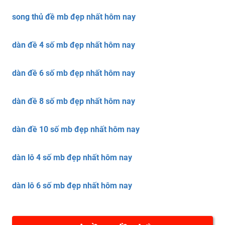
lô
song thủ đề mb đẹp nhất hôm nay
dàn đề 4 số mb đẹp nhất hôm nay
dàn đề 6 số mb đẹp nhất hôm nay
dàn đề 8 số mb đẹp nhất hôm nay
dàn đề 10 số mb đẹp nhất hôm nay
dàn lô 4 số mb đẹp nhất hôm nay
dàn lô 6 số mb đẹp nhất hôm nay