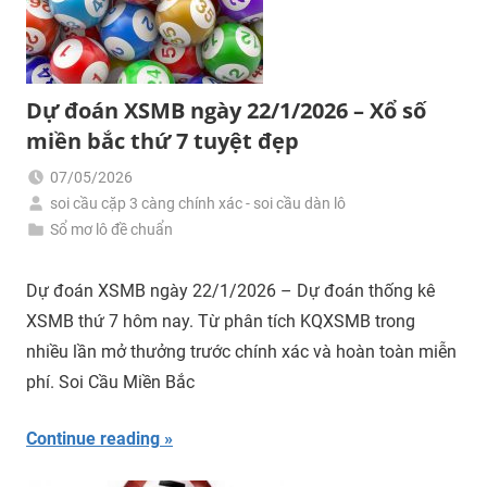
Dự đoán XSMB ngày 22/1/2026 – Xổ số
miền bắc thứ 7 tuyệt đẹp
07/05/2026
soi cầu cặp 3 càng chính xác - soi cầu dàn lô
Sổ mơ lô đề chuẩn
Dự đoán XSMB ngày 22/1/2026 – Dự đoán thống kê
XSMB thứ 7 hôm nay. Từ phân tích KQXSMB trong
nhiều lần mở thưởng trước chính xác và hoàn toàn miễn
phí. Soi Cầu Miền Bắc
Continue reading