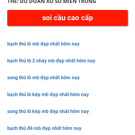
THẺ:
DU DOAN XO SO MIEN TRUNG
chính
xác
3
soi cầu cao cấp
–
soi
càng
cầu
dàn
chính
bạch thủ lô mb đẹp nhất hôm nay
lô
xác
bạch thủ lô 2 nháy mb đẹp nhất hôm nay
–
song thủ lô mb đẹp nhất hôm nay
soi
bạch thủ lô kép mb đẹp nhất hôm nay
cầu
song thủ lô kép mb đẹp nhất hôm nay
dàn
bạch thủ đề mb đẹp nhất hôm nay