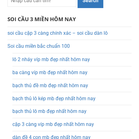
Search
viết
SOI CẦU 3 MIỀN HÔM NAY
soi cầu cặp 3 càng chính xác – soi cầu dàn lô
Soi cầu miền bắc chuẩn 100
lô 2 nháy víp mb đẹp nhất hôm nay
ba càng víp mb đẹp nhất hôm nay
bạch thủ đề mb đẹp nhất hôm nay
bạch thủ lô kép mb đẹp nhất hôm nay
bạch thủ lô mb đẹp nhất hôm nay
cặp 3 càng víp mb đẹp nhất hôm nay
dàn đề 4 con mb đẹp nhất hôm nay