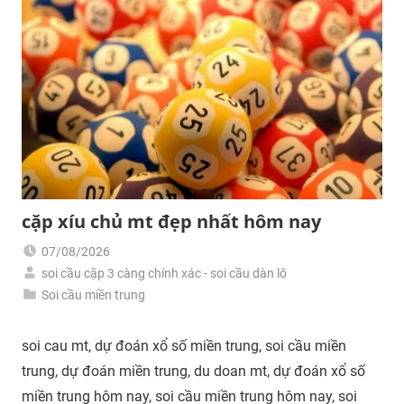
cặp xíu chủ mt đẹp nhất hôm nay
07/08/2026
soi cầu cặp 3 càng chính xác - soi cầu dàn lô
Soi cầu miền trung
soi cau mt, dự đoán xổ số miền trung, soi cầu miền
trung, dự đoán miền trung, du doan mt, dự đoán xổ số
miền trung hôm nay, soi cầu miền trung hôm nay, soi