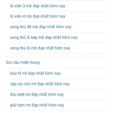
lô xiên 3 mb đẹp nhất hôm nay
lô xiên 4 mb đẹp nhất hôm nay
song thủ đề mb đẹp nhất hôm nay
song thủ lô kép mb đẹp nhất hôm nay
song thủ lô mb đẹp nhất hôm nay
Soi cầu miền trung
bao lô mt đẹp nhất hôm nay
cặp xíu chủ mt đẹp nhất hôm nay
đặc biệt mt đẹp nhất hôm nay
giải tám mt đẹp nhất hôm nay