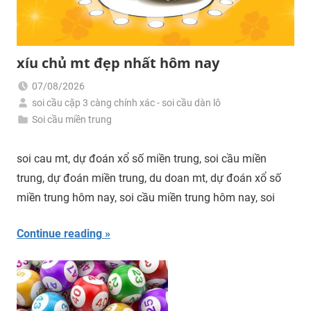
xíu chủ mt đẹp nhất hôm nay
07/08/2026
soi cầu cặp 3 càng chính xác - soi cầu dàn lô
Soi cầu miền trung
soi cau mt, dự đoán xổ số miền trung, soi cầu miền
trung, dự đoán miền trung, du doan mt, dự đoán xổ số
miền trung hôm nay, soi cầu miền trung hôm nay, soi
Continue reading