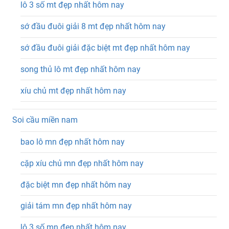
lô 3 số mt đẹp nhất hôm nay
sớ đầu đuôi giải 8 mt đẹp nhất hôm nay
sớ đầu đuôi giải đặc biệt mt đẹp nhất hôm nay
song thủ lô mt đẹp nhất hôm nay
xíu chủ mt đẹp nhất hôm nay
Soi cầu miền nam
bao lô mn đẹp nhất hôm nay
cặp xíu chủ mn đẹp nhất hôm nay
đặc biệt mn đẹp nhất hôm nay
giải tám mn đẹp nhất hôm nay
lô 3 số mn đẹp nhất hôm nay