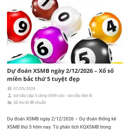
Dự đoán XSMB ngày 2/12/2026 – Xổ số
miền bắc thứ 5 tuyệt đẹp
07/05/2026
soi cầu cặp 3 càng chính xác - soi cầu dàn lô
Sổ mơ lô đề chuẩn
Dự đoán XSMB ngày 2/12/2026 – Dự đoán thống kê
XSMB thứ 5 hôm nay. Từ phân tích KQXSMB trong