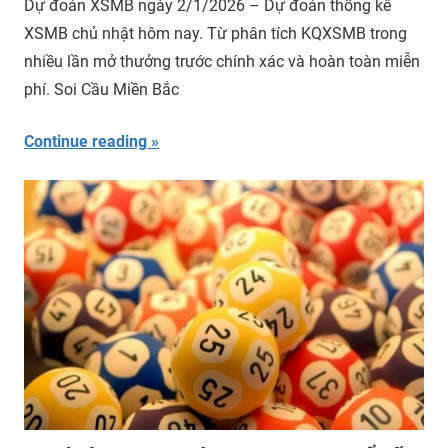
Dự đoán XSMB ngày 2/1/2026 – Dự đoán thống kê
XSMB chủ nhật hôm nay. Từ phân tích KQXSMB trong
nhiều lần mở thưởng trước chính xác và hoàn toàn miễn
phí. Soi Cầu Miền Bắc
Continue reading