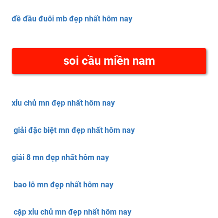
đề đầu đuôi mb đẹp nhất hôm nay
soi cầu miền nam
xỉu chủ mn đẹp nhất hôm nay
giải đặc biệt mn đẹp nhất hôm nay
giải 8 mn đẹp nhất hôm nay
bao lô mn đẹp nhất hôm nay
cặp xỉu chủ mn đẹp nhất hôm nay