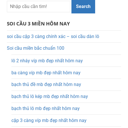
Search
SOI CẦU 3 MIỀN HÔM NAY
soi cầu cặp 3 càng chính xác – soi cầu dàn lô
Soi cầu miền bắc chuẩn 100
lô 2 nháy víp mb đẹp nhất hôm nay
ba càng víp mb đẹp nhất hôm nay
bạch thủ đề mb đẹp nhất hôm nay
bạch thủ lô kép mb đẹp nhất hôm nay
bạch thủ lô mb đẹp nhất hôm nay
cặp 3 càng víp mb đẹp nhất hôm nay