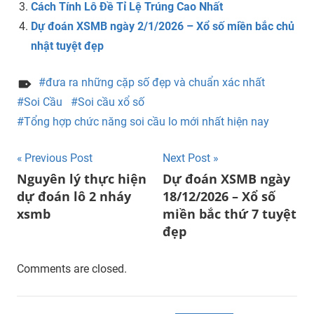
Cách Tính Lô Đề Tỉ Lệ Trúng Cao Nhất
Dự đoán XSMB ngày 2/1/2026 – Xổ số miền bắc chủ
nhật tuyệt đẹp
đưa ra những cặp số đẹp và chuẩn xác nhất
Soi Cầu
Soi cầu xổ số
Tổng hợp chức năng soi cầu lo mới nhất hiện nay
Điều
Previous Post
Next Post
Nguyên lý thực hiện
Dự đoán XSMB ngày
hướng
dự đoán lô 2 nháy
18/12/2026 – Xổ số
bài
xsmb
miền bắc thứ 7 tuyệt
đẹp
viết
Comments are closed.