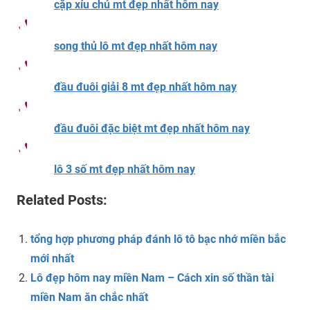
cặp xỉu chủ mt đẹp nhất hôm nay
song thủ lô mt đẹp nhất hôm nay
đầu đuôi giải 8 mt đẹp nhất hôm nay
đầu đuôi đặc biệt mt đẹp nhất hôm nay
lô 3 số mt đẹp nhất hôm nay
Related Posts:
tổng hợp phương pháp đánh lô tô bạc nhớ miền bắc
mới nhất
Lô đẹp hôm nay miền Nam – Cách xin số thần tài
miền Nam ăn chắc nhất