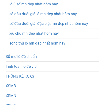
lô 3 số mn đẹp nhất hôm nay
sớ đầu đuôi giải 8 mn đẹp nhất hôm nay
sớ đầu đuôi giải đặc biệt mn đẹp nhất hôm nay
xíu chủ mn đẹp nhất hôm nay
song thủ lô mn đẹp nhất hôm nay
Sổ mơ lô đề chuẩn
Tính toán lô đề víp
THỐNG KÊ KQXS
XSMB
XSMN