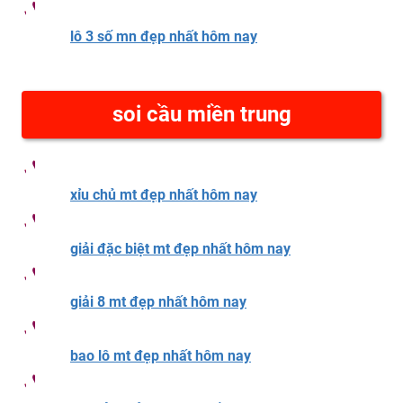
lô 3 số mn đẹp nhất hôm nay
soi cầu miền trung
xỉu chủ mt đẹp nhất hôm nay
giải đặc biệt mt đẹp nhất hôm nay
giải 8 mt đẹp nhất hôm nay
bao lô mt đẹp nhất hôm nay