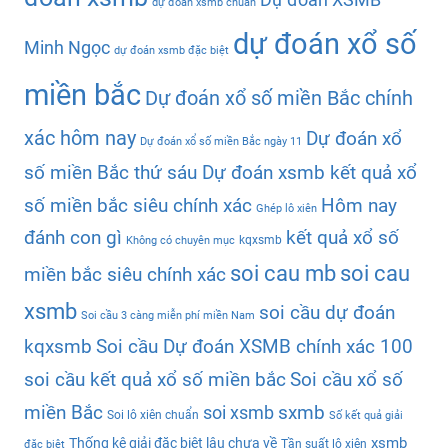
Dự đoán XSMB
dự đoán xsmb chuẩn
dự đoán xổ số
Minh Ngọc
dự đoán xsmb đặc biệt
miền bắc
Dự đoán xổ số miền Bắc chính
xác hôm nay
Dự đoán xổ
Dự đoán xổ số miền Bắc ngày 11
số miền Bắc thứ sáu Dự đoán xsmb kết quả xổ
số miền bắc siêu chính xác
Hôm nay
Ghép lô xiên
đánh con gì
kết quả xổ số
kqxsmb
Không có chuyên mục
soi cau mb
soi cau
miền bắc siêu chính xác
xsmb
soi cầu dự đoán
Soi cầu 3 càng miễn phí miền Nam
kqxsmb
Soi cầu Dự đoán XSMB chính xác 100
Soi cầu xổ số
soi cầu kết quả xổ số miền bắc
miền Bắc
sxmb
soi xsmb
Soi lô xiên chuẩn
Số kết quả giải
xsmb
Thống kê giải đặc biệt lâu chưa về
Tần suất lô xiên
đặc biệt