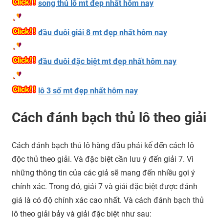
song thủ lô mt đẹp nhất hôm nay
đầu đuôi giải 8 mt đẹp nhất hôm nay
đầu đuôi đặc biệt mt đẹp nhất hôm nay
lô 3 số mt đẹp nhất hôm nay
Cách đánh bạch thủ lô theo giải
Cách đánh bạch thủ lô hàng đầu phải kể đến cách lô
độc thủ theo giải. Và đặc biệt cần lưu ý đến giải 7. Vì
những thông tin của các giả sẽ mang đến nhiều gợi ý
chính xác. Trong đó, giải 7 và giải đặc biệt được đánh
giá là có độ chính xác cao nhất. Và cách đánh bạch thủ
lô theo giải bảy và giải đặc biệt như sau: