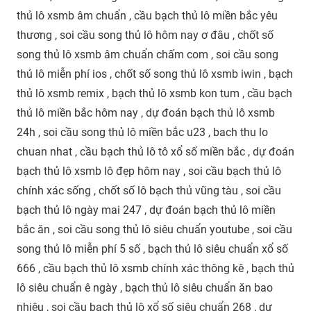
thủ lô xsmb âm chuẩn , cầu bạch thủ lô miền bắc yêu
thương , soi cầu song thủ lô hôm nay ơ đâu , chốt số
song thủ lô xsmb âm chuẩn chấm com , soi cầu song
thủ lô miễn phí ios , chốt số song thủ lô xsmb iwin , bạch
thủ lô xsmb remix , bạch thủ lô xsmb kon tum , cầu bạch
thủ lô miền bắc hôm nay , dự đoán bạch thủ lô xsmb
24h , soi cầu song thủ lô miền bắc u23 , bach thu lo
chuan nhat , cầu bạch thủ lô tô xổ số miền bắc , dự đoán
bạch thủ lô xsmb lô đẹp hôm nay , soi cầu bạch thủ lô
chính xác sống , chốt số lô bạch thủ vũng tàu , soi cầu
bạch thủ lô ngày mai 247 , dự đoán bạch thủ lô miền
bắc ăn , soi cầu song thủ lô siêu chuẩn youtube , soi cầu
song thủ lô miễn phí 5 số , bạch thủ lô siêu chuẩn xổ số
666 , cầu bạch thủ lô xsmb chính xác thông kê , bạch thủ
lô siêu chuẩn ê ngày , bạch thủ lô siêu chuẩn ăn bao
nhiêu , soi cầu bạch thủ lô xổ số siêu chuẩn 268 , dự