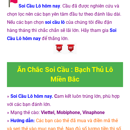
Soi Cầu Lô hôm nay
. Cầu đã được nghiên cứu và
chọn lọc nên các bạn yên tâm đầu tư theo đánh lâu dài.
Nếu các bạn chọn
soi cầu lô
của chúng tôi đều đặn
hàng tháng thì chắc chắn sẽ lãi lớn. Hãy tham gia
Soi
Cầu Lô hôm nay
để thắng lớn.
Ăn Chắc Soi Cầu : Bạch Thủ Lô
Miền Bắc
»
Soi Cầu Lô hôm nay
.
C
am kết luôn trúng lớn, phù hợp
với các bạn đánh lớn.
» Mạng thẻ cào:
Viettel, Mobiphone, Vinaphone
»
Hướng dẫn:
Các bạn cào thẻ đã mua và điền mã thẻ
và seri thẻ vào mục nạp thẻ. Nạp đủ số lượng tiền thì số