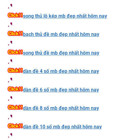
song thủ lô kép mb đẹp nhất hôm nay
bạch thủ đề mb đẹp nhất hôm nay
song thủ đề mb đẹp nhất hôm nay
dàn đề 4 số mb đẹp nhất hôm nay
dàn đề 6 số mb đẹp nhất hôm nay
dàn đề 8 số mb đẹp nhất hôm nay
dàn đề 10 số mb đẹp nhất hôm nay