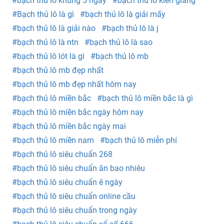
bạch thủ lô khung 5 ngày
bạch thủ lô kiên giang
Bạch thủ lô là gì
bạch thủ lô là giải mấy
bạch thủ lô là giải nào
bạch thủ lô là j
bạch thủ lô là ntn
bạch thủ lô là sao
bạch thủ lô lót là gì
bạch thủ lô mb
bạch thủ lô mb đẹp nhất
bạch thủ lô mb đẹp nhất hôm nay
bạch thủ lô miền bắc
bạch thủ lô miền bắc là gì
bạch thủ lô miền bắc ngày hôm nay
bạch thủ lô miền bắc ngày mai
bạch thủ lô miền nam
bạch thủ lô miễn phí
bạch thủ lô siêu chuẩn 268
bạch thủ lô siêu chuẩn ăn bao nhiêu
bạch thủ lô siêu chuẩn ê ngày
bạch thủ lô siêu chuẩn online cầu
bạch thủ lô siêu chuẩn trong ngày