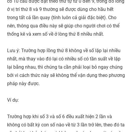
có 10 cầu được đặt theo thứ tự từ 0 đến 9, trong đó lồng
ở vị trí thứ 8 và 9 thường sẽ được dùng cho hầu hết
trong tất cả lần quay (tính luôn cả giải đặc biệt). Cho
nên, thông qua điều này sẽ giúp cho người chơi có thể
thống kê và xem số về ở lòng thứ 8 nhiều nhất.
Lưu ý: Trường hợp lồng thứ 8 không về số lặp lại nhiều
nhất, mà thay vào đó lại có nhiều số có tần suất về lặp
lại bằng nhau, thì chúng ta cần phải loại bỏ ngay chúng
bởi vì cách thức này sẽ không thể vận dụng theo phương
pháp này được.
Ví dụ:
Trường hợp khi số 3 và số 6 đều xuất hiện 2 lần và
không có bất kỳ con số nào về từ 3 lần trở lên, theo đó ta