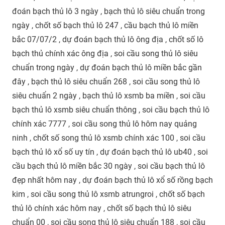
đoán bạch thủ lô 3 ngày , bạch thủ lô siêu chuẩn trong
ngày , chốt số bạch thủ lô 247 , cầu bạch thủ lô miền
bắc 07/07/2 , dự đoán bạch thủ lô ông địa , chốt số lô
bạch thủ chính xác ông địa , soi cầu song thủ lô siêu
chuẩn trong ngày , dự đoán bạch thủ lô miền bắc gần
đây , bạch thủ lô siêu chuẩn 268 , soi cầu song thủ lô
siêu chuẩn 2 ngày , bạch thủ lô xsmb ba miền , soi cầu
bạch thủ lô xsmb siêu chuẩn thông , soi cầu bạch thủ lô
chính xác 7777 , soi cầu song thủ lô hôm nay quảng
ninh , chốt số song thủ lô xsmb chính xác 100 , soi cầu
bạch thủ lô xổ số uy tín , dự đoán bạch thủ lô ub40 , soi
cầu bạch thủ lô miền bắc 30 ngày , soi cầu bạch thủ lô
đẹp nhất hôm nay , dự đoán bạch thủ lô xổ số rồng bạch
kim , soi cầu song thủ lô xsmb atrungroi , chốt số bạch
thủ lô chính xác hôm nay , chốt số bạch thủ lô siêu
chuẩn 00 , soi cầu song thủ lô siêu chuẩn 188 , soi cầu