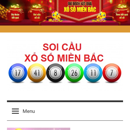
Skip
to
content
soi
soi
cầu
cầu
Menu
cặp
3
cặp
càng