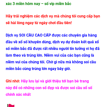
xác 3 miền hôm nay – số vip miền bắc
Hãy trải nghiệm các dịch vụ mà chúng tôi cung cấp bạn
sẽ hài lòng ngay từ ngày chơi đầu tiên!
Dịch vụ
SOI CẦU CAO CẤP được các chuyên gia hàng
đầu về xổ số khuyên dùng, dịch vụ dự đoán kết quả xổ
số miền bắc đã được rất nhiều người tin tưởng vì họ đã
làm theo và trúng lớn. Niềm vui của các bạn cũng là
niềm vui của chúng tôi. Chờ gì nữa mà không soi cầu
miền bắc cùng trúng lớn ngay bây giờ.
Ghi nhớ:
Hãy lưu lại và giới thiệu tới bạn bè trang
này để có những con số đẹp và được soi cầu xổ số
chính xác nhất