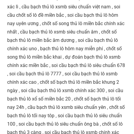
xác lì , cầu bạch thủ lô xsmb siêu chuẩn việt nam , soi
cầu chốt số lô đề miền bắc , soi cầu bạch thủ lô hôm
nay uyên ương , chốt số song thủ lô miền bắc chính xác
nhất , cầu bạch thủ lô xsmb siêu chuẩn âm , chốt số
bạch thủ lô miền bắc âm dương , soi cầu bạch thủ lô
chính xác uno , bạch thủ lô hôm nay miễn phí , chốt số
song thủ lô miền bắc khai , dự đoán bạch thủ lô xsmb
chính xác miền bắc , soi cầu bạch thủ lô siêu chuẩn 678
, soi cầu bạch thủ lô 7777 , soi cầu bạch thủ lô xsmb
chính xác cao , chốt số bạch thủ lô miền bắc khung 2
ngày , soi cầu bạch thủ lô xsmb chính xác 300 , soi cầu
bạch thủ lô xổ số miền bắc 20 , chốt số bạch thủ lô tối
nay 24h , cầu bạch thủ lô xsmb siêu chuẩn yên , chốt số
bạch thủ lô tối nay tôp , soi cầu bạch thủ lô siêu chuẩn
100 , soi cầu bạch thủ lô siêu chuẩn ông bà , chốt số lô
bạch thủ 3 càng , soi cầu bạch thủ lô xsmb chính xác