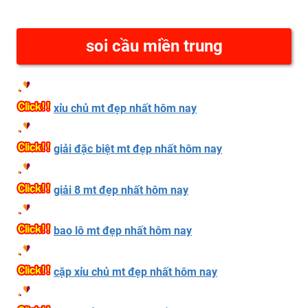
soi cầu miền trung
xỉu chủ mt đẹp nhất hôm nay
giải đặc biệt mt đẹp nhất hôm nay
giải 8 mt đẹp nhất hôm nay
bao lô mt đẹp nhất hôm nay
cặp xỉu chủ mt đẹp nhất hôm nay