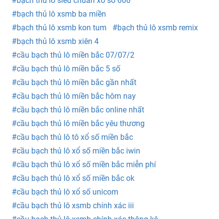
bạch thủ lô siêu chuẩn xổ số 666
bạch thủ lô xsmb ba miền
bạch thủ lô xsmb kon tum
bạch thủ lô xsmb remix
bạch thủ lô xsmb xiên 4
cầu bạch thủ lô miền bắc 07/07/2
cầu bạch thủ lô miền bắc 5 số
cầu bạch thủ lô miền bắc gần nhất
cầu bạch thủ lô miền bắc hôm nay
cầu bạch thủ lô miền bắc online nhất
cầu bạch thủ lô miền bắc yêu thương
cầu bạch thủ lô tô xổ số miền bắc
cầu bạch thủ lô xổ số miền bắc iwin
cầu bạch thủ lô xổ số miền bắc miễn phí
cầu bạch thủ lô xổ số miền bắc ok
cầu bạch thủ lô xổ số unicom
cầu bạch thủ lô xsmb chính xác iii