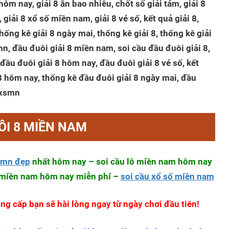
 hôm nay, giải 8 ăn bao nhiêu, chốt số giải tám, giải 8
giải 8 xổ số miền nam, giải 8 vé số, kết quả giải 8,
thống kê giải 8 ngày mai, thống kê giải 8, thống kê giải
mn, đầu đuôi giải 8 miền nam, soi cầu đầu đuôi giải 8,
đầu đuôi giải 8 hôm nay, đầu đuôi giải 8 vé số, kết
 8 hôm nay, thống kê đầu đuôi giải 8 ngày mai, đầu
 xsmn
ÔI 8 MIỀN NAM
8 mn đẹp
nhất hôm nay – soi cầu lô miền nam hôm nay
u miền nam hôm nay miễn phí –
soi cầu xổ số miền nam
ng cấp bạn sẽ hài lòng ngay từ ngày chơi đầu tiên!