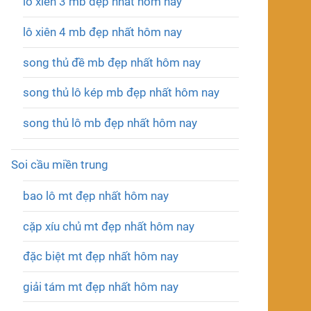
lô xiên 3 mb đẹp nhất hôm nay
lô xiên 4 mb đẹp nhất hôm nay
song thủ đề mb đẹp nhất hôm nay
song thủ lô kép mb đẹp nhất hôm nay
song thủ lô mb đẹp nhất hôm nay
Soi cầu miền trung
bao lô mt đẹp nhất hôm nay
cặp xíu chủ mt đẹp nhất hôm nay
đặc biệt mt đẹp nhất hôm nay
giải tám mt đẹp nhất hôm nay