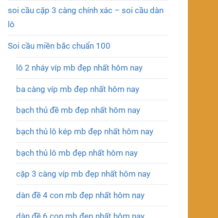
soi cầu cặp 3 càng chính xác – soi cầu dàn
lô
Soi cầu miền bắc chuẩn 100
lô 2 nháy víp mb đẹp nhất hôm nay
ba càng víp mb đẹp nhất hôm nay
bạch thủ đề mb đẹp nhất hôm nay
bạch thủ lô kép mb đẹp nhất hôm nay
bạch thủ lô mb đẹp nhất hôm nay
cặp 3 càng víp mb đẹp nhất hôm nay
dàn đề 4 con mb đẹp nhất hôm nay
dàn đề 6 con mb đẹp nhất hôm nay