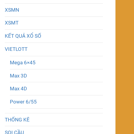
XSMN
XSMT
KẾT QUẢ XỔ SỐ
VIETLOTT
Mega 6×45
Max 3D
Max 4D
Power 6/55
THỐNG KÊ
SOI CẦU