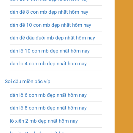
dàn đề 8 con mb đẹp nhất hôm nay
dàn đề 10 con mb đẹp nhất hôm nay
dàn đề đầu đuôi mb đẹp nhất hôm nay
dàn lô 10 con mb đẹp nhất hôm nay
dàn lô 4 con mb đẹp nhất hôm nay
Soi cầu miền bắc víp
dàn lô 6 con mb đẹp nhất hôm nay
dàn lô 8 con mb đẹp nhất hôm nay
lô xiên 2 mb đẹp nhất hôm nay