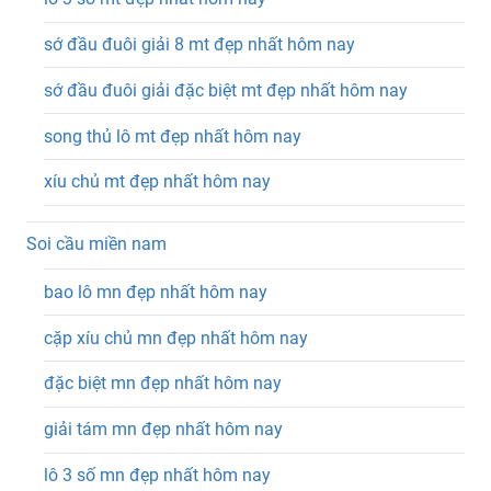
sớ đầu đuôi giải 8 mt đẹp nhất hôm nay
sớ đầu đuôi giải đặc biệt mt đẹp nhất hôm nay
song thủ lô mt đẹp nhất hôm nay
xíu chủ mt đẹp nhất hôm nay
Soi cầu miền nam
bao lô mn đẹp nhất hôm nay
cặp xíu chủ mn đẹp nhất hôm nay
đặc biệt mn đẹp nhất hôm nay
giải tám mn đẹp nhất hôm nay
lô 3 số mn đẹp nhất hôm nay