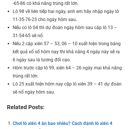
-65-86 có khả năng trúng rất lớn.
Lô 98 về liên tiếp hai ngày, anh em hãy nhập ngày lô
11-35-76-23 cho ngày hôm sau.
Nếu có lô 04 thì dự đoán ngày hôm sau cặp lô 13 –
31-54-65 sẽ nổ.
Nếu 2 cặp xiên 57 – 53, 06 – 10 xuất hiện trong bảng
kết quả xổ số hôm nay thì khả năng 4 ngày này sẽ ra
6 ngày sau là tương đối cao.
Hôm trước cặp lô 99, xiên 64 – 26 ngày mai khả năng
trúng rất lớn.
Lô 25 xuất hiện hôm nay cặp lô xiên 39 – 41 dự đoán
sẽ nổ ngày hôm sau.
Related Posts:
Chơi lô xiên 4 ăn bao nhiêu? Cách đánh lô xiên 4