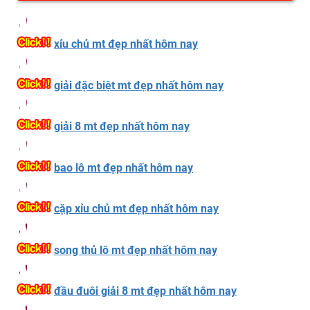
xỉu chủ mt đẹp nhất hôm nay
giải đặc biệt mt đẹp nhất hôm nay
giải 8 mt đẹp nhất hôm nay
bao lô mt đẹp nhất hôm nay
cặp xỉu chủ mt đẹp nhất hôm nay
song thủ lô mt đẹp nhất hôm nay
đầu đuôi giải 8 mt đẹp nhất hôm nay