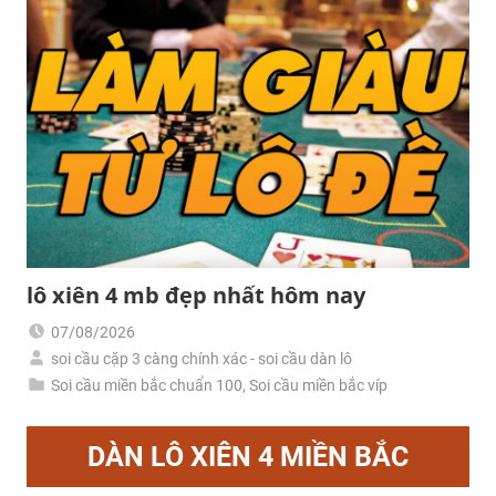
chính
xác
3
–
soi
càng
cầu
dàn
chính
lô
xác
–
lô xiên 4 mb đẹp nhất hôm nay
soi
07/08/2026
soi cầu cặp 3 càng chính xác - soi cầu dàn lô
cầu
Soi cầu miền bắc chuẩn 100
,
Soi cầu miền bắc víp
dàn
DÀN LÔ XIÊN 4 MIỀN BẮC