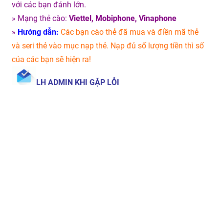
với các bạn đánh lớn.
» Mạng thẻ cào:
Viettel, Mobiphone, Vinaphone
»
Hướng dẫn:
Các bạn cào thẻ đã mua và điền mã thẻ
và seri thẻ vào mục nạp thẻ. Nạp đủ số lượng tiền thì số
của các bạn sẽ hiện ra!
LH ADMIN KHI GẶP LỖI