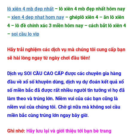
lô
lô xiên 4 mb đẹp nhất
– lô xiên 4 mb đẹp nhất hôm nay
–
xien 4 dep nhat hom nay
– ghéplô xiên 4 – ăn lô xiên
4 – lô đề chính xác 3 miền hôm nay – cách bắt lô xiên 4
–
soi cầu lo vip
Hãy trải nghiệm các dịch vụ mà chúng tôi cung cấp bạn
sẽ hài lòng ngay từ ngày chơi đầu tiên!
Dịch vụ
SOI CẦU CAO CẤP được các chuyên gia hàng
đầu về xổ số khuyên dùng, dịch vụ dự đoán kết quả xổ
số miền bắc đã được rất nhiều người tin tưởng vì họ đã
làm theo và trúng lớn. Niềm vui của các bạn cũng là
niềm vui của chúng tôi. Chờ gì nữa mà không soi cầu
miền bắc cùng trúng lớn ngay bây giờ.
Ghi nhớ:
Hãy lưu lại và giới thiệu tới bạn bè trang