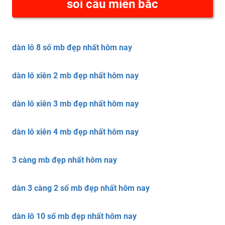
soi cầu miền bắc
dàn lô 8 số mb đẹp nhất hôm nay
dàn lô xiên 2 mb đẹp nhất hôm nay
dàn lô xiên 3 mb đẹp nhất hôm nay
dàn lô xiên 4 mb đẹp nhất hôm nay
3 càng mb đẹp nhất hôm nay
dàn 3 càng 2 số mb đẹp nhất hôm nay
dàn lô 10 số mb đẹp nhất hôm nay