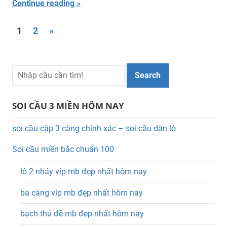
Continue reading
Điều
Next
1
2
»
Posts
hướng
bài
Search
viết
SOI CẦU 3 MIỀN HÔM NAY
soi cầu cặp 3 càng chính xác – soi cầu dàn lô
Soi cầu miền bắc chuẩn 100
lô 2 nháy víp mb đẹp nhất hôm nay
ba càng víp mb đẹp nhất hôm nay
bạch thủ đề mb đẹp nhất hôm nay