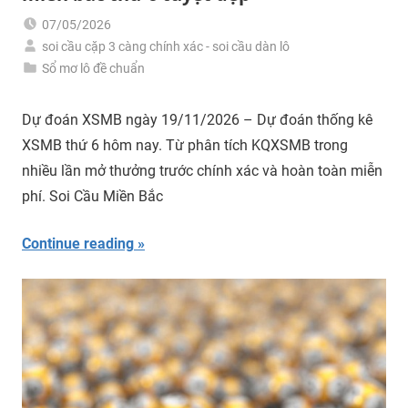
07/05/2026
soi cầu cặp 3 càng chính xác - soi cầu dàn lô
Sổ mơ lô đề chuẩn
Dự đoán XSMB ngày 19/11/2026 – Dự đoán thống kê
XSMB thứ 6 hôm nay. Từ phân tích KQXSMB trong
nhiều lần mở thưởng trước chính xác và hoàn toàn miễn
phí. Soi Cầu Miền Bắc
Continue reading