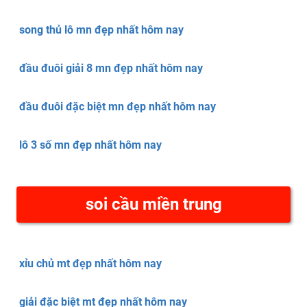
song thủ lô mn đẹp nhất hôm nay
đầu đuôi giải 8 mn đẹp nhất hôm nay
đầu đuôi đặc biệt mn đẹp nhất hôm nay
lô 3 số mn đẹp nhất hôm nay
soi cầu miền trung
xỉu chủ mt đẹp nhất hôm nay
giải đặc biệt mt đẹp nhất hôm nay