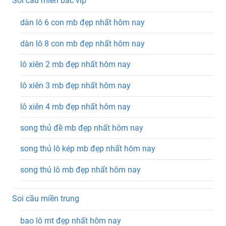
Soi cầu miền bắc víp
dàn lô 6 con mb đẹp nhất hôm nay
dàn lô 8 con mb đẹp nhất hôm nay
lô xiên 2 mb đẹp nhất hôm nay
lô xiên 3 mb đẹp nhất hôm nay
lô xiên 4 mb đẹp nhất hôm nay
song thủ đề mb đẹp nhất hôm nay
song thủ lô kép mb đẹp nhất hôm nay
song thủ lô mb đẹp nhất hôm nay
Soi cầu miền trung
bao lô mt đẹp nhất hôm nay