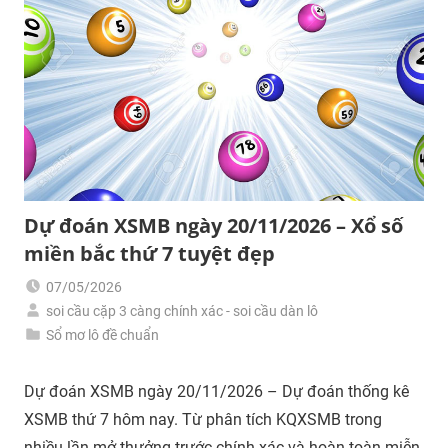
Dự đoán XSMB ngày 20/11/2026 – Xổ số
miền bắc thứ 7 tuyệt đẹp
07/05/2026
soi cầu cặp 3 càng chính xác - soi cầu dàn lô
Sổ mơ lô đề chuẩn
Dự đoán XSMB ngày 20/11/2026 – Dự đoán thống kê
XSMB thứ 7 hôm nay. Từ phân tích KQXSMB trong
nhiều lần mở thưởng trước chính xác và hoàn toàn miễn