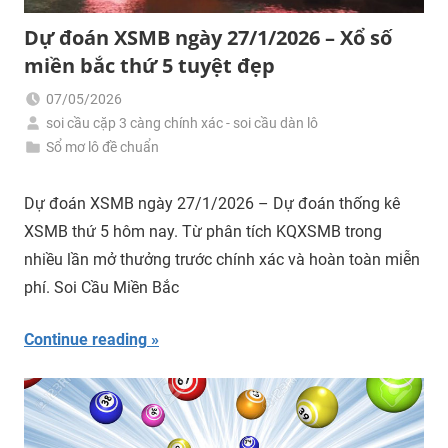
Dự đoán XSMB ngày 27/1/2026 – Xổ số
miền bắc thứ 5 tuyệt đẹp
07/05/2026
soi cầu cặp 3 càng chính xác - soi cầu dàn lô
Sổ mơ lô đề chuẩn
Dự đoán XSMB ngày 27/1/2026 – Dự đoán thống kê
XSMB thứ 5 hôm nay. Từ phân tích KQXSMB trong
nhiều lần mở thưởng trước chính xác và hoàn toàn miễn
phí. Soi Cầu Miền Bắc
Continue reading