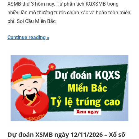
XSMB thứ 3 hôm nay. Từ phân tích KQXSMB trong
nhiều lần mở thưởng trước chính xác và hoàn toàn miễn
phí. Soi Cầu Miền Bắc
Continue reading
Dự đoán XSMB ngày 12/11/2026 – Xổ số