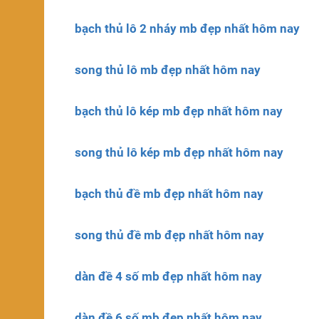
soi
bạch thủ lô 2 nháy mb đẹp nhất hôm nay
cầu
song thủ lô mb đẹp nhất hôm nay
dàn
bạch thủ lô kép mb đẹp nhất hôm nay
lô
song thủ lô kép mb đẹp nhất hôm nay
bạch thủ đề mb đẹp nhất hôm nay
song thủ đề mb đẹp nhất hôm nay
dàn đề 4 số mb đẹp nhất hôm nay
dàn đề 6 số mb đẹp nhất hôm nay