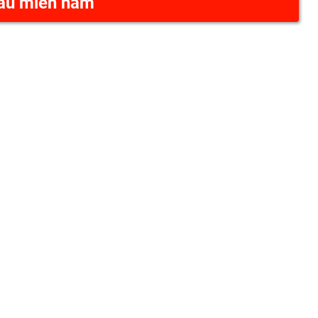
cầu miền nam