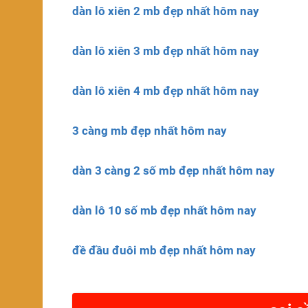
dàn lô xiên 2 mb đẹp nhất hôm nay
dàn lô xiên 3 mb đẹp nhất hôm nay
dàn lô xiên 4 mb đẹp nhất hôm nay
3 càng mb đẹp nhất hôm nay
dàn 3 càng 2 số mb đẹp nhất hôm nay
dàn lô 10 số mb đẹp nhất hôm nay
đề đầu đuôi mb đẹp nhất hôm nay