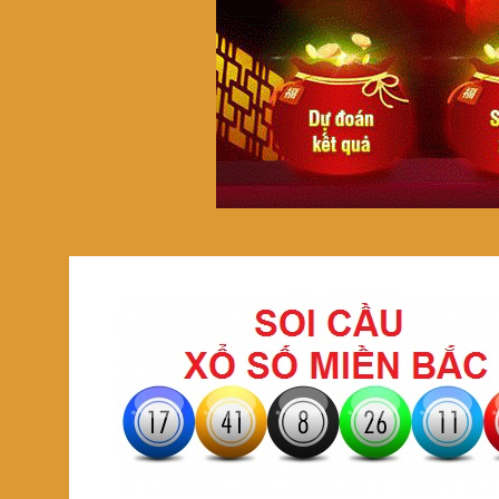
Skip
to
content