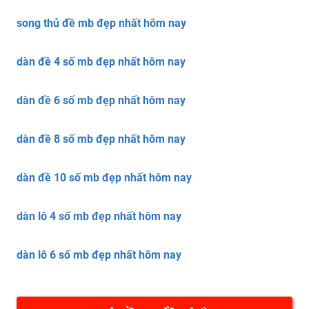
lô
song thủ đề mb đẹp nhất hôm nay
dàn đề 4 số mb đẹp nhất hôm nay
dàn đề 6 số mb đẹp nhất hôm nay
dàn đề 8 số mb đẹp nhất hôm nay
dàn đề 10 số mb đẹp nhất hôm nay
dàn lô 4 số mb đẹp nhất hôm nay
dàn lô 6 số mb đẹp nhất hôm nay