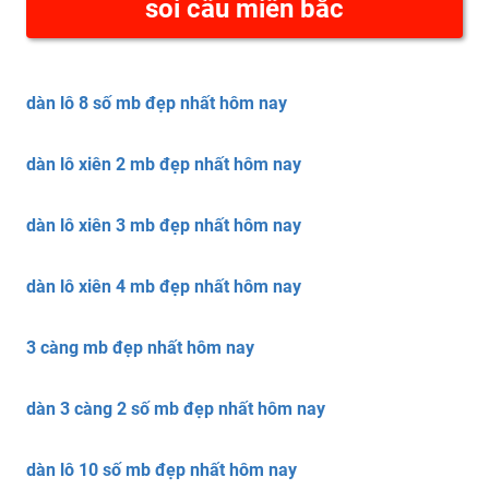
soi cầu miền bắc
dàn lô 8 số mb đẹp nhất hôm nay
dàn lô xiên 2 mb đẹp nhất hôm nay
dàn lô xiên 3 mb đẹp nhất hôm nay
dàn lô xiên 4 mb đẹp nhất hôm nay
3 càng mb đẹp nhất hôm nay
dàn 3 càng 2 số mb đẹp nhất hôm nay
dàn lô 10 số mb đẹp nhất hôm nay