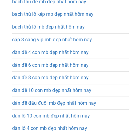
bạch thủ đề mb đẹp nhất hôm nay
bạch thủ lô kép mb đẹp nhất hôm nay
bạch thủ lô mb đẹp nhất hôm nay
cặp 3 càng víp mb đẹp nhất hôm nay
dàn đề 4 con mb đẹp nhất hôm nay
dàn đề 6 con mb đẹp nhất hôm nay
dàn đề 8 con mb đẹp nhất hôm nay
dàn đề 10 con mb đẹp nhất hôm nay
dàn đề đầu đuôi mb đẹp nhất hôm nay
dàn lô 10 con mb đẹp nhất hôm nay
dàn lô 4 con mb đẹp nhất hôm nay