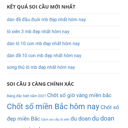
KẾT QUẢ SOI CẦU MỚI NHẤT
dàn đề đầu đuôi mb đẹp nhất hôm nay
lô xiên 3 mb đẹp nhất hôm nay
dàn lô 10 con mb đẹp nhất hôm nay
dàn đề 10 con mb đẹp nhất hôm nay
song thủ lô mb đẹp nhất hôm nay
SOI CẦU 3 CÀNG CHÍNH XÁC
Chốt số giờ vàng miền bắc
Bảng đặc biệt năm 2021
Chốt số miền Bắc hôm nay
Chốt số
du doan
du doan
đẹp miền Bắc
Cách soi cầu lô xiên