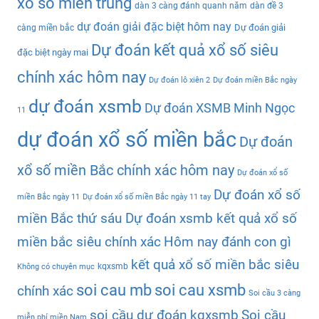
xo so mien trung
dàn 3 càng đánh quanh năm
dàn đề 3
dự đoán giải đặc biệt hôm nay
Dự đoán giải
càng miền bắc
Dự đoán kết quả xổ số siêu
đặc biệt ngày mai
chính xác hôm nay
Dự đoán lô xiên 2
Dự đoán miền Bắc ngày
dự đoán xsmb
Dự đoán XSMB Minh Ngọc
11
dự đoán xổ số miền bắc
Dự đoán
xổ số miền Bắc chính xác hôm nay
Dự đoán xổ số
Dự đoán xổ số
miền Bắc ngày 11
Dự đoán xổ số miền Bắc ngày 11 tay
miền Bắc thứ sáu Dự đoán xsmb kết quả xổ số
miền bắc siêu chính xác
Hôm nay đánh con gì
kết quả xổ số miền bắc siêu
kqxsmb
Không có chuyên mục
soi cau mb
soi cau xsmb
chính xác
Soi cầu 3 càng
soi cầu dự đoán kqxsmb
Soi cầu
miễn phí miền Nam