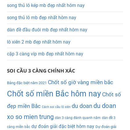
song thủ lô kép mb đẹp nhất hôm nay
song thủ lô mb đẹp nhất hôm nay
dàn đề đầu đuôi mb đẹp nhất hôm nay
lô xiên 2 mb đẹp nhất hôm nay
cặp 3 càng víp mb đẹp nhất hôm nay
SOI CẦU 3 CÀNG CHÍNH XÁC
Chốt số giờ vàng miền bắc
Bảng đặc biệt năm 2021
Chốt số miền Bắc hôm nay
Chốt số
du doan
du doan
đẹp miền Bắc
Cách soi cầu lô xiên
xo so mien trung
dàn 3 càng đánh quanh năm
dàn đề 3
dự đoán giải đặc biệt hôm nay
Dự đoán giải
càng miền bắc