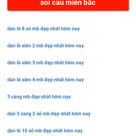
soi cầu miền bắc
dàn lô 8 số mb đẹp nhất hôm nay
dàn lô xiên 2 mb đẹp nhất hôm nay
dàn lô xiên 3 mb đẹp nhất hôm nay
dàn lô xiên 4 mb đẹp nhất hôm nay
3 càng mb đẹp nhất hôm nay
dàn 3 càng 2 số mb đẹp nhất hôm nay
dàn lô 10 số mb đẹp nhất hôm nay