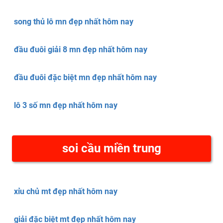
song thủ lô mn đẹp nhất hôm nay
đầu đuôi giải 8 mn đẹp nhất hôm nay
đầu đuôi đặc biệt mn đẹp nhất hôm nay
lô 3 số mn đẹp nhất hôm nay
soi cầu miền trung
xỉu chủ mt đẹp nhất hôm nay
giải đặc biệt mt đẹp nhất hôm nay