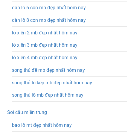
dàn lô 6 con mb đẹp nhất hôm nay
dàn lô 8 con mb đẹp nhất hôm nay
lô xiên 2 mb đẹp nhất hôm nay
lô xiên 3 mb đẹp nhất hôm nay
lô xiên 4 mb đẹp nhất hôm nay
song thủ đề mb đẹp nhất hôm nay
song thủ lô kép mb đẹp nhất hôm nay
song thủ lô mb đẹp nhất hôm nay
Soi cầu miền trung
bao lô mt đẹp nhất hôm nay