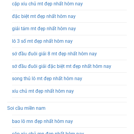
cặp xíu chủ mt đẹp nhất hôm nay
đặc biệt mt đẹp nhất hôm nay
giải tám mt đẹp nhất hôm nay
lô 3 số mt đẹp nhất hôm nay
sớ đầu đuôi giải 8 mt đẹp nhất hôm nay
sớ đầu đuôi giải đặc biệt mt đẹp nhất hôm nay
song thủ lô mt đẹp nhất hôm nay
xíu chủ mt đẹp nhất hôm nay
Soi cầu miền nam
bao lô mn đẹp nhất hôm nay
cặp xíu chủ mn đẹp nhất hôm nay