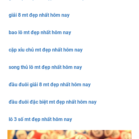
giải 8 mt đẹp nhất hôm nay
bao lô mt đẹp nhất hôm nay
cặp xỉu chủ mt đẹp nhất hôm nay
song thủ lô mt đẹp nhất hôm nay
đầu đuôi giải 8 mt đẹp nhất hôm nay
đầu đuôi đặc biệt mt đẹp nhất hôm nay
lô 3 số mt đẹp nhất hôm nay