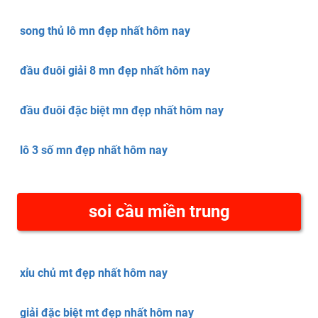
song thủ lô mn đẹp nhất hôm nay
đầu đuôi giải 8 mn đẹp nhất hôm nay
đầu đuôi đặc biệt mn đẹp nhất hôm nay
lô 3 số mn đẹp nhất hôm nay
soi cầu miền trung
xỉu chủ mt đẹp nhất hôm nay
giải đặc biệt mt đẹp nhất hôm nay