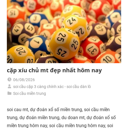
cặp xíu chủ mt đẹp nhất hôm nay
06/08/2026
soi cầu cặp 3 càng chính xác - soi cầu dàn lô
Soi cầu miền trung
soi cau mt, dự đoán xổ số miền trung, soi cầu miền
trung, dự đoán miền trung, du doan mt, dự đoán xổ số
miền trung hôm nay, soi cầu miền trung hôm nay, soi