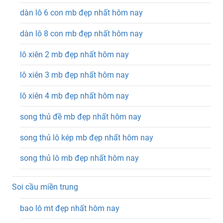
dàn lô 6 con mb đẹp nhất hôm nay
dàn lô 8 con mb đẹp nhất hôm nay
lô xiên 2 mb đẹp nhất hôm nay
lô xiên 3 mb đẹp nhất hôm nay
lô xiên 4 mb đẹp nhất hôm nay
song thủ đề mb đẹp nhất hôm nay
song thủ lô kép mb đẹp nhất hôm nay
song thủ lô mb đẹp nhất hôm nay
Soi cầu miền trung
bao lô mt đẹp nhất hôm nay