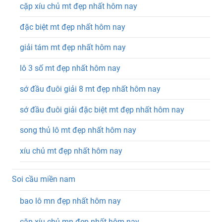
cặp xíu chủ mt đẹp nhất hôm nay
đặc biệt mt đẹp nhất hôm nay
giải tám mt đẹp nhất hôm nay
lô 3 số mt đẹp nhất hôm nay
sớ đầu đuôi giải 8 mt đẹp nhất hôm nay
sớ đầu đuôi giải đặc biệt mt đẹp nhất hôm nay
song thủ lô mt đẹp nhất hôm nay
xíu chủ mt đẹp nhất hôm nay
Soi cầu miền nam
bao lô mn đẹp nhất hôm nay
cặp xíu chủ mn đẹp nhất hôm nay