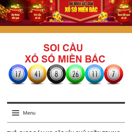
Skip
to
content
soi
soi
cầu
cầu
Menu
cặp
3
cặp
càng