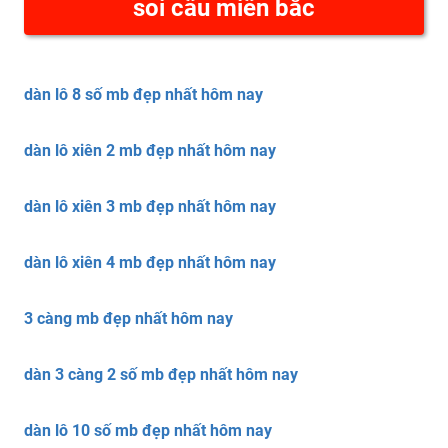
soi cầu miền bắc
dàn lô 8 số mb đẹp nhất hôm nay
dàn lô xiên 2 mb đẹp nhất hôm nay
dàn lô xiên 3 mb đẹp nhất hôm nay
dàn lô xiên 4 mb đẹp nhất hôm nay
3 càng mb đẹp nhất hôm nay
dàn 3 càng 2 số mb đẹp nhất hôm nay
dàn lô 10 số mb đẹp nhất hôm nay