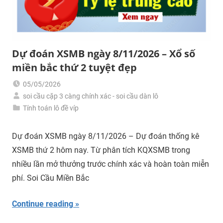
Dự đoán XSMB ngày 8/11/2026 – Xổ số
miền bắc thứ 2 tuyệt đẹp
05/05/2026
soi cầu cặp 3 càng chính xác - soi cầu dàn lô
Tính toán lô đề víp
Dự đoán XSMB ngày 8/11/2026 – Dự đoán thống kê
XSMB thứ 2 hôm nay. Từ phân tích KQXSMB trong
nhiều lần mở thưởng trước chính xác và hoàn toàn miễn
phí. Soi Cầu Miền Bắc
Continue reading