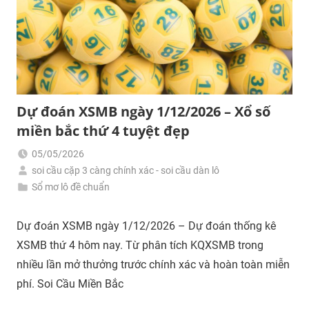
Dự đoán XSMB ngày 1/12/2026 – Xổ số
miền bắc thứ 4 tuyệt đẹp
05/05/2026
soi cầu cặp 3 càng chính xác - soi cầu dàn lô
Sổ mơ lô đề chuẩn
Dự đoán XSMB ngày 1/12/2026 – Dự đoán thống kê
XSMB thứ 4 hôm nay. Từ phân tích KQXSMB trong
nhiều lần mở thưởng trước chính xác và hoàn toàn miễn
phí. Soi Cầu Miền Bắc