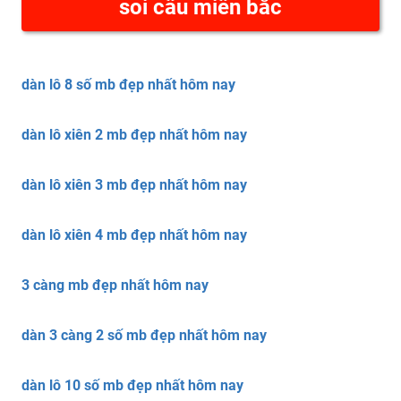
soi cầu miền bắc
dàn lô 8 số mb đẹp nhất hôm nay
dàn lô xiên 2 mb đẹp nhất hôm nay
dàn lô xiên 3 mb đẹp nhất hôm nay
dàn lô xiên 4 mb đẹp nhất hôm nay
3 càng mb đẹp nhất hôm nay
dàn 3 càng 2 số mb đẹp nhất hôm nay
dàn lô 10 số mb đẹp nhất hôm nay