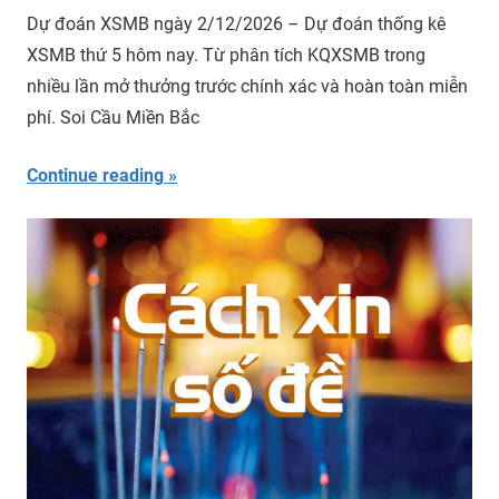
Dự đoán XSMB ngày 2/12/2026 – Dự đoán thống kê
XSMB thứ 5 hôm nay. Từ phân tích KQXSMB trong
nhiều lần mở thưởng trước chính xác và hoàn toàn miễn
phí. Soi Cầu Miền Bắc
Continue reading