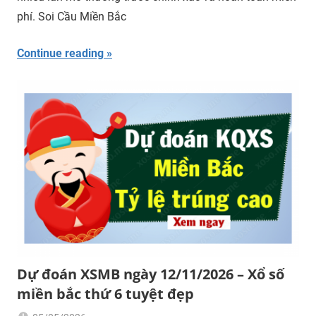
phí. Soi Cầu Miền Bắc
Continue reading
Dự đoán XSMB ngày 12/11/2026 – Xổ số
miền bắc thứ 6 tuyệt đẹp