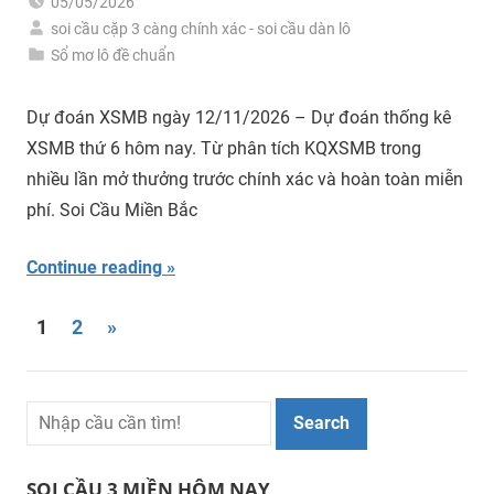
05/05/2026
soi cầu cặp 3 càng chính xác - soi cầu dàn lô
Sổ mơ lô đề chuẩn
Dự đoán XSMB ngày 12/11/2026 – Dự đoán thống kê
XSMB thứ 6 hôm nay. Từ phân tích KQXSMB trong
nhiều lần mở thưởng trước chính xác và hoàn toàn miễn
phí. Soi Cầu Miền Bắc
Continue reading
Điều
Next
1
2
»
Posts
hướng
bài
Search
viết
SOI CẦU 3 MIỀN HÔM NAY