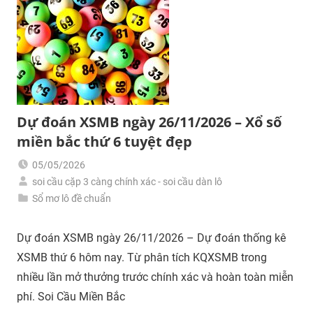
Dự đoán XSMB ngày 26/11/2026 – Xổ số
miền bắc thứ 6 tuyệt đẹp
05/05/2026
soi cầu cặp 3 càng chính xác - soi cầu dàn lô
Sổ mơ lô đề chuẩn
Dự đoán XSMB ngày 26/11/2026 – Dự đoán thống kê
XSMB thứ 6 hôm nay. Từ phân tích KQXSMB trong
nhiều lần mở thưởng trước chính xác và hoàn toàn miễn
phí. Soi Cầu Miền Bắc