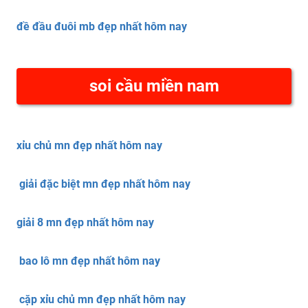
đề đầu đuôi mb đẹp nhất hôm nay
soi cầu miền nam
xỉu chủ mn đẹp nhất hôm nay
giải đặc biệt mn đẹp nhất hôm nay
giải 8 mn đẹp nhất hôm nay
bao lô mn đẹp nhất hôm nay
cặp xỉu chủ mn đẹp nhất hôm nay