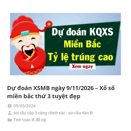
Dự đoán XSMB ngày 9/11/2026 – Xổ số
miền bắc thứ 3 tuyệt đẹp
05/05/2026
soi cầu cặp 3 càng chính xác - soi cầu dàn lô
Tính toán lô đề víp