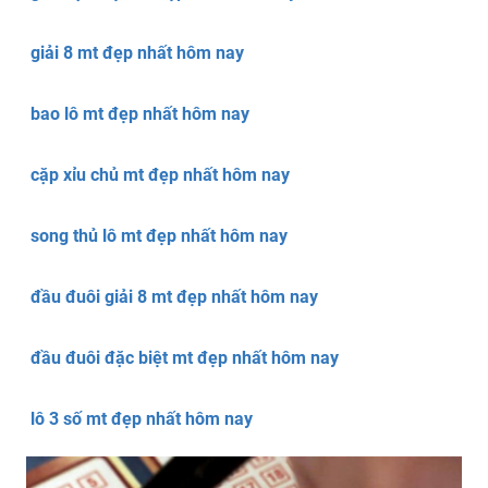
giải 8 mt đẹp nhất hôm nay
bao lô mt đẹp nhất hôm nay
cặp xỉu chủ mt đẹp nhất hôm nay
song thủ lô mt đẹp nhất hôm nay
đầu đuôi giải 8 mt đẹp nhất hôm nay
đầu đuôi đặc biệt mt đẹp nhất hôm nay
lô 3 số mt đẹp nhất hôm nay