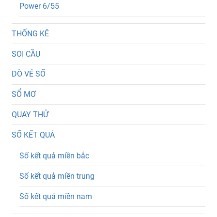
Power 6/55
THỐNG KÊ
SOI CẦU
DÒ VÉ SỐ
SỔ MƠ
QUAY THỬ
SỐ KẾT QUẢ
Số kết quả miền bắc
Số kết quả miền trung
Số kết quả miền nam