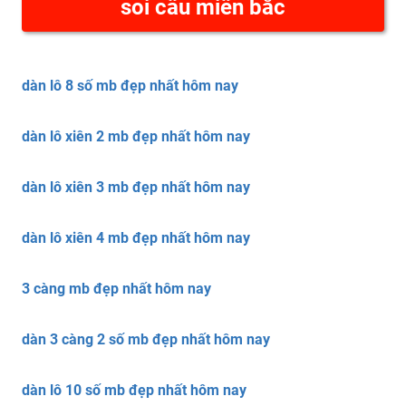
soi cầu miền bắc
dàn lô 8 số mb đẹp nhất hôm nay
dàn lô xiên 2 mb đẹp nhất hôm nay
dàn lô xiên 3 mb đẹp nhất hôm nay
dàn lô xiên 4 mb đẹp nhất hôm nay
3 càng mb đẹp nhất hôm nay
dàn 3 càng 2 số mb đẹp nhất hôm nay
dàn lô 10 số mb đẹp nhất hôm nay