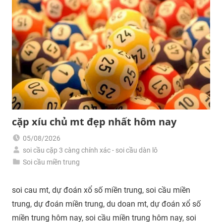
cặp xíu chủ mt đẹp nhất hôm nay
05/08/2026
soi cầu cặp 3 càng chính xác - soi cầu dàn lô
Soi cầu miền trung
soi cau mt, dự đoán xổ số miền trung, soi cầu miền
trung, dự đoán miền trung, du doan mt, dự đoán xổ số
miền trung hôm nay, soi cầu miền trung hôm nay, soi