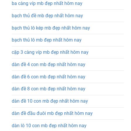
ba càng víp mb đẹp nhất hôm nay
bạch thủ đề mb đẹp nhất hôm nay
bạch thủ lô kép mb đẹp nhất hôm nay
bạch thủ lô mb đẹp nhất hôm nay
cặp 3 càng víp mb đẹp nhất hôm nay
dàn đề 4 con mb đẹp nhất hôm nay
dàn đề 6 con mb đẹp nhất hôm nay
dàn đề 8 con mb đẹp nhất hôm nay
dàn đề 10 con mb đẹp nhất hôm nay
dàn đề đầu đuôi mb đẹp nhất hôm nay
dàn lô 10 con mb đẹp nhất hôm nay