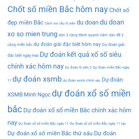
Chốt số miền Bắc hôm nay
Chốt số
du doan
du doan
đẹp miền Bắc
Cách soi cầu lô xiên
xo so mien trung
dàn 3 càng đánh quanh năm
dàn đề 3
dự đoán giải đặc biệt hôm nay
Dự đoán giải
càng miền bắc
Dự đoán kết quả xổ số siêu
đặc biệt ngày mai
chính xác hôm nay
Dự đoán lô xiên 2
Dự đoán miền Bắc ngày
dự đoán xsmb
Dự đoán
11
dự đoán xsmb chính xác
dự đoán xổ số miền
XSMB Minh Ngọc
bắc
Dự đoán xổ số miền Bắc chính xác hôm
nay
Dự đoán xổ số miền Bắc ngày 11
Dự đoán xổ số miền Bắc ngày 11 tay
Dự đoán xổ số miền Bắc thứ sáu Dự đoán