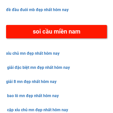
đề đầu đuôi mb đẹp nhất hôm nay
soi cầu miền nam
xỉu chủ mn đẹp nhất hôm nay
giải đặc biệt mn đẹp nhất hôm nay
giải 8 mn đẹp nhất hôm nay
bao lô mn đẹp nhất hôm nay
cặp xỉu chủ mn đẹp nhất hôm nay